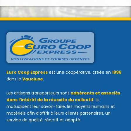
Euro Coop Express
est une coopérative, créée en
1996
dans le
Vaucluse
.
Les artisans transporteurs sont
adhérents et associés
dans l’intérêt de la réussite du collectif
. Ils
mutualisent leur savoir-faire, les moyens humains et
matériels afin d’offrir à leurs clients partenaires, un
service de qualité, réactif et adapté.